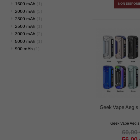
1600 mAh
(1)
NON DISPONI
2000 mAh
(3)
2300 mAh
(1)
2500 mAh
(1)
3000 mAh
(2)
5000 mAh
(1)
900 mAh
(1)
Geek Vape Aegis 
Geek Vape Aegis 
60,00 
56,00 