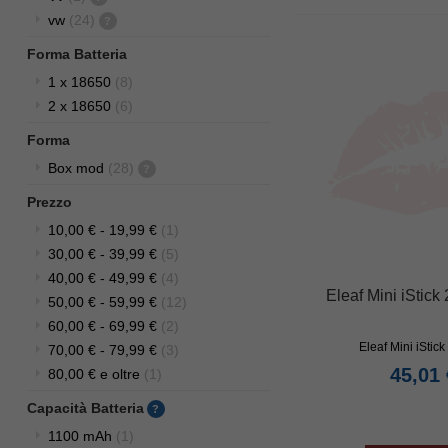
vw
(24)
Forma Batteria
1 x 18650
(8)
2 x 18650
(6)
Forma
Box mod
(28)
Prezzo
10,00 €
-
19,99 €
(1)
30,00 €
-
39,99 €
(5)
40,00 €
-
49,99 €
(4)
Eleaf Mini iStic
50,00 €
-
59,99 €
(12)
60,00 €
-
69,99 €
(2)
Eleaf Mini iStick
70,00 €
-
79,99 €
(3)
45,01 
80,00 €
e oltre
(1)
Capacità Batteria
1100 mAh
(1)