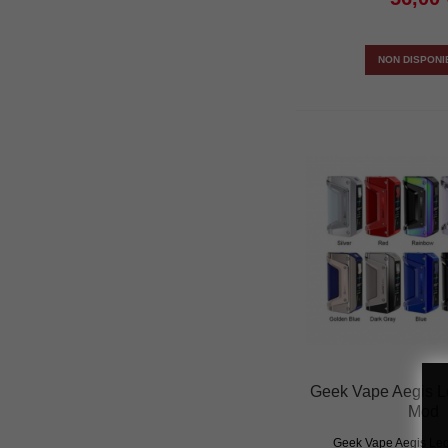
NON DISPONI
Geek Vape Aegis L
Mod
Geek Vape Aegis Leg