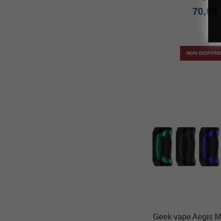
70,00 
NON DISPONI
Geek vape Aegis M