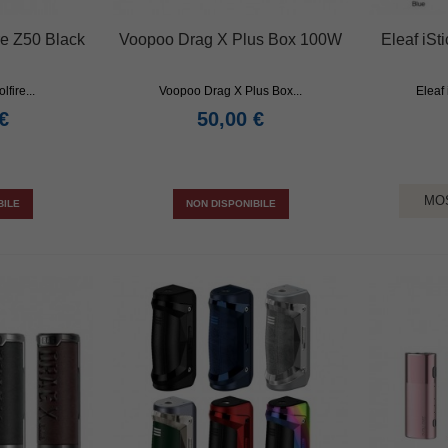
re Z50 Black
Voopoo Drag X Plus Box 100W
Eleaf iS
fire...
Voopoo Drag X Plus Box...
Eleaf 
€
50,00 €
MO
BILE
NON DISPONIBILE