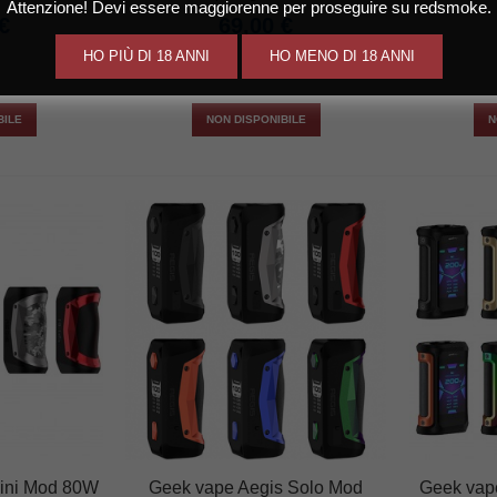
Attenzione! Devi essere maggiorenne per proseguire su redsmoke.
€
69,00 €
HO PIÙ DI 18 ANNI
HO MENO DI 18 ANNI
BILE
NON DISPONIBILE
N
ini Mod 80W
Geek vape Aegis Solo Mod
Geek vap