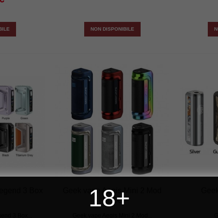
BILE
NON DISPONIBILE
N
18+
egend 3 Box
Geek vape Aegis Mini 2 Mod
Geek
M100
end 3 Box...
Geek vape Aegis Mini 2 Mod...
G