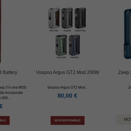
3 Battery
Voopoo Argus GT2 Mod 200W
Zeep
asy 3 è una MOD
Voopoo Argus GT2 Mod...
Z
ità incorporata
80,00 €
a 900...
€
MO
BILE
NON DISPONIBILE