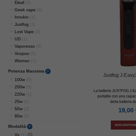
Eleaf
(3)
Geek vape
(8)
Innokin
(1)
Justfog
(1)
Lost Vape
(3)
UD
(1)
Vaporesso
(3)
Voopoo
(5)
Wismec
(1)
Potenza Massima
Justfog J-Easy
100w
(9)
200w
(5)
La batteria JUSTFOG J-E
220w
(1)
portatile con una capac
25w
(1)
della batteria d
50w
(2)
19,00 
80w
(5)
NON DISPONI
Modalità
Vv
(1)