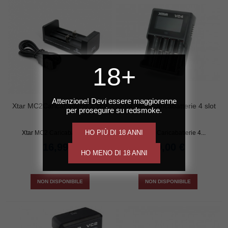
18+
Attenzione! Devi essere maggiorenne
Xtar MC2Caricabatterie 2 slot
Xtar VC4 Caricabatterie 4 slot
per proseguire su redsmoke.
HO PIÙ DI 18 ANNI
Xtar MC2 Caricabatterie 2...
Xtar VC4 Caricabatterie 4...
16,99 €
30,00 €
HO MENO DI 18 ANNI
NON DISPONIBILE
NON DISPONIBILE