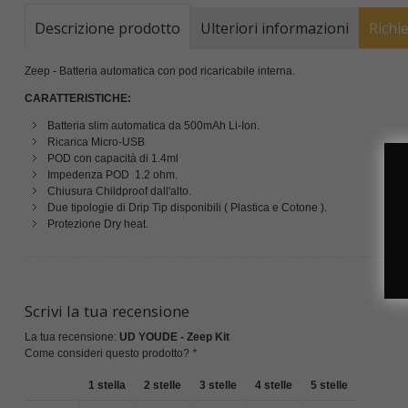
Descrizione prodotto
Ulteriori informazioni
Richi
Zeep - Batteria automatica con pod ricaricabile interna.
CARATTERISTICHE:
Batteria slim automatica da 500mAh Li-Ion.
Ricarica Micro-USB
POD con capacità di 1.4ml
Impedenza POD 1.2 ohm.
Chiusura Childproof dall'alto.
Due tipologie di Drip Tip disponibili ( Plastica e Cotone ).
Protezione Dry heat.
Scrivi la tua recensione
La tua recensione:
UD YOUDE - Zeep Kit
Come consideri questo prodotto?
*
1 stella
2 stelle
3 stelle
4 stelle
5 stelle