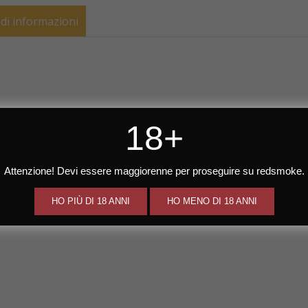
edi informazioni
18+
Attenzione! Devi essere maggiorenne per proseguire su redsmoke.
HO PIÙ DI 18 ANNI
HO MENO DI 18 ANNI