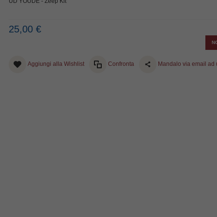
UD YOUDE - Zeep Kit
25,00 €
N
Aggiungi alla Wishlist
Confronta
Mandalo via email ad